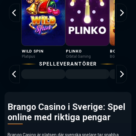
WILD SPIN
PLINKO
BOOK OF CA
Platipus
Orbital Gaming
BGaming
SPELLEVERANTÖRER
Brango Casino i Sverige: Spel
online med riktiga pengar
Brango Casino är platsen där svenska spelare tar snabba