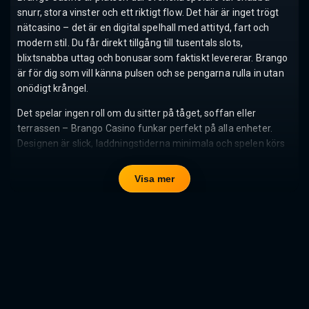
snurr, stora vinster och ett riktigt flow. Det här är inget trögt
nätcasino – det är en digital spelhall med attityd, fart och
modern stil. Du får direkt tillgång till tusentals slots,
blixtsnabba uttag och bonusar som faktiskt levererar. Brango
är för dig som vill känna pulsen och se pengarna rulla in utan
onödigt krångel.
Det spelar ingen roll om du sitter på tåget, soffan eller
terrassen – Brango Casino funkar perfekt på alla enheter.
Designen är slick, laddningstiderna minimala och spelen körs
som en dröm. Bonusarna trillar in, supporten är vaken dygnet
runt och hela upplevelsen andas kvalitet. Kort sagt – Brango
Visa mer
Casino är där action möter smart spel.
Spelutbud hos Brango Casino
När du loggar in på Brango Casino möts du av en spelhall som
känns levande. Här finns allt från klassiska fruktmaskiner till
explosiva megaways och moderna crash games. Det är en
blandning av nostalgi och ny teknik – perfekt för svenska