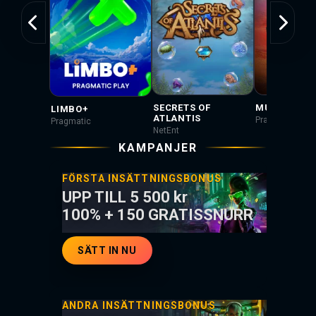
SECRETS OF
MUSTANG G
LIMBO+
ATLANTIS
Pragmatic
Pragmatic
NetEnt
KAMPANJER
FÖRSTA INSÄTTNINGSBONUS
UPP TILL 5 500 kr
100% + 150 GRATISSNURR
SÄTT IN NU
ANDRA INSÄTTNINGSBONUS