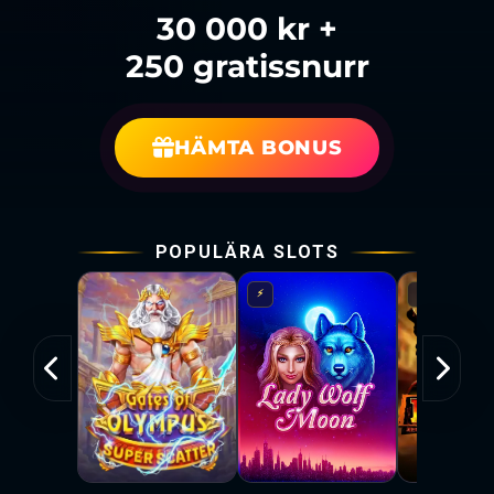
30 000 kr +
250 gratissnurr
HÄMTA BONUS
POPULÄRA SLOTS
⚡
⚡